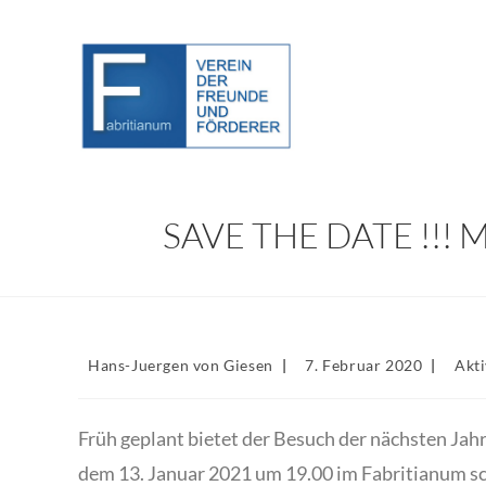
Zum
Inhalt
springen
SAVE THE DATE !!!
Beitrags-
Beitrag
Beitr
Hans-Juergen von Giesen
7. Februar 2020
Akti
Autor:
veröffentlicht:
Kateg
Früh geplant bietet der Besuch der nächsten J
dem 13. Januar 2021 um 19.00 im Fabritianum sch