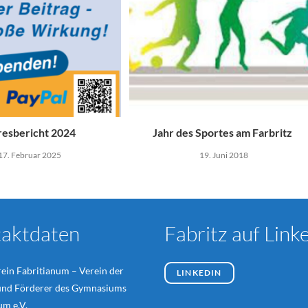
resbericht 2024
Jahr des Sportes am Farbritz
17. Februar 2025
19. Juni 2018
aktdaten
Fabritz auf Link
ein Fabritianum – Verein der
LINKEDIN
und Förderer des Gymnasiums
um e.V.