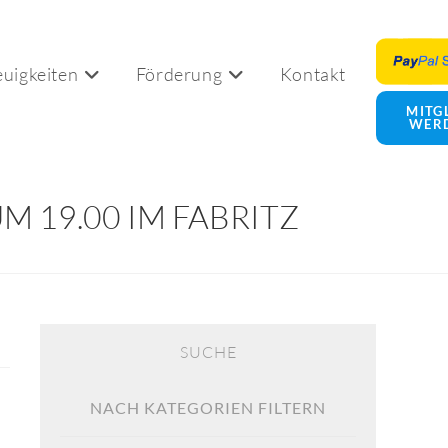
uigkeiten
Förderung
Kontakt
Website-
MITG
WER
Suche
M 19.00 IM FABRITZ
umschalten
SUCHE
NACH KATEGORIEN FILTERN