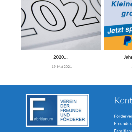
2020….
Jah
19. Mai 2021
Kont
Förderver
Freunde 
Fabritian