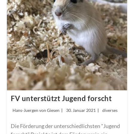
FV unterstützt Jugend forscht
Beitrags-
Beitrag
Beitrags-
Hans-Juergen von Giesen
30. Januar 2021
diverses
Autor:
veröffentlicht:
Kategorie:
Die Förderung der unterschiedlichsten "Jugend