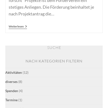
forscht" Projekte ist dem Förderverein ein
stetiges Anliegen. Die Förderung beinhaltet je
nach Projektantrag die…
FV
Weiterlesen
Unterstützt
Jugend
Forscht
SUCHE
NACH KATEGORIEN FILTERN
Aktivitäten
(12)
diverses
(8)
Spenden
(4)
Termine
(1)