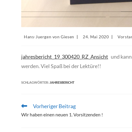
Beitrags-
Beitrag
Beitrags
Hans-Juergen von Giesen
24. Mai 2020
Vorsta
Autor:
veröffentlicht:
Kategori
jahresbericht_19_300420_RZ_Ansicht
und kann 
werden. Viel Spaß bei der Lektüre!!
SCHLAGWÖRTER
:
JAHRESBERICHT
Vorheriger Beitrag
Weitere
Artikel
Wir haben einen neuen 1. Vorsitzenden !
ansehen