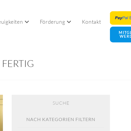
uigkeiten
Förderung
Kontakt
Website-
MITG
WER
Suche
 FERTIG
umschalten
SUCHE
NACH KATEGORIEN FILTERN