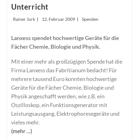
Unterricht
Beitrags-
Beitrag
Beitrags-
Rainer Jurk
12. Februar 2009
Spenden
Autor:
veröffentlicht:
Kategorie:
Lanxess spendet hochwertige Geräte für die
Fächer Chemie, Biologie und Physik.
Mit einer mehr als großzügigen Spende hat die
Firma Lanxess das Fabritianum bedacht! Für
mehrere tausend Euro konnten hochwertige
Geräte für die Fächer Chemie, Biologie und
Physik angeschafft werden, wie z.B. ein
Oszilloskop, ein Funktionsgenerator mit
Leistungsausgang, Elektrophoresegeräte und
vieles mehr.
(mehr …)