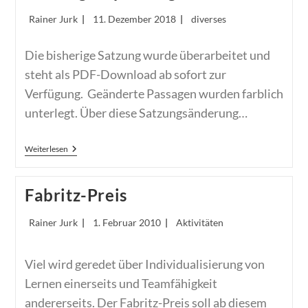
Beitrags-
Beitrag
Beitrags-
Rainer Jurk
11. Dezember 2018
diverses
Autor:
veröffentlicht:
Kategorie:
Die bisherige Satzung wurde überarbeitet und
steht als PDF-Download ab sofort zur
Verfügung. Geänderte Passagen wurden farblich
unterlegt. Über diese Satzungsänderung…
Veröffentlichung
Weiterlesen
Entwurf
Satzungsanpassung
2019
Fabritz-Preis
Beitrags-
Beitrag
Beitrags-
Rainer Jurk
1. Februar 2010
Aktivitäten
Autor:
veröffentlicht:
Kategorie:
Viel wird geredet über Individualisierung von
Lernen einerseits und Teamfähigkeit
andererseits. Der Fabritz-Preis soll ab diesem