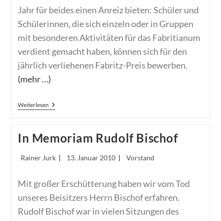
Jahr für beides einen Anreiz bieten: Schüler und
Schülerinnen, die sich einzeln oder in Gruppen
mit besonderen Aktivitäten für das Fabritianum
verdient gemacht haben, können sich für den
jährlich verliehenen Fabritz-Preis bewerben.
(mehr …)
Fabritz-
Weiterlesen
Preis
In Memoriam Rudolf Bischof
Beitrags-
Beitrag
Beitrags-
Rainer Jurk
13. Januar 2010
Vorstand
Autor:
veröffentlicht:
Kategorie:
Mit großer Erschütterung haben wir vom Tod
unseres Beisitzers Herrn Bischof erfahren.
Rudolf Bischof war in vielen Sitzungen des