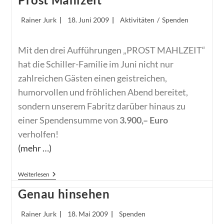
Beitrags-
Beitrag
Beitrags-
Rainer Jurk
18. Juni 2009
Aktivitäten
/
Spenden
Autor:
veröffentlicht:
Kategorie:
Mit den drei Aufführungen „PROST MAHLZEIT“
hat die Schiller-Familie im Juni nicht nur
zahlreichen Gästen einen geistreichen,
humorvollen und fröhlichen Abend bereitet,
sondern unserem Fabritz darüber hinaus zu
einer Spendensumme von
3.900,– Euro
verholfen!
(mehr …)
Prost
Weiterlesen
Mahlzeit
Genau hinsehen
Beitrags-
Beitrag
Beitrags-
Rainer Jurk
18. Mai 2009
Spenden
Autor:
veröffentlicht:
Kategorie: