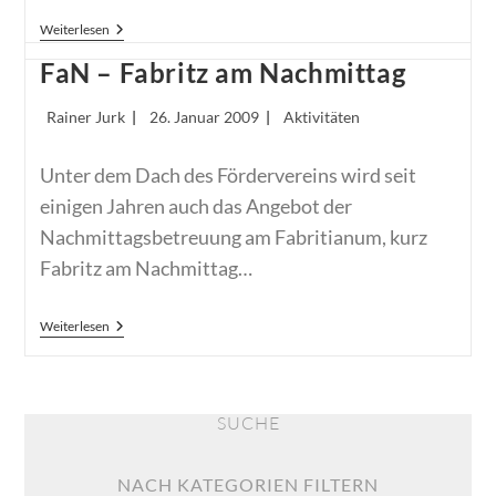
Lanxess
Weiterlesen
Spendet
Für
FaN – Fabritz am Nachmittag
Naturwissenschaftlichen
Unterricht
Beitrags-
Beitrag
Beitrags-
Rainer Jurk
26. Januar 2009
Aktivitäten
Autor:
veröffentlicht:
Kategorie:
Unter dem Dach des Fördervereins wird seit
einigen Jahren auch das Angebot der
Nachmittagsbetreuung am Fabritianum, kurz
Fabritz am Nachmittag…
FaN
Weiterlesen
–
Fabritz
Am
Nachmittag
SUCHE
NACH KATEGORIEN FILTERN