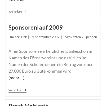
Buchausstellung
Weiterlesen
2009
Sponsorenlauf 2009
Beitrags-
Beitrag
Beitrags-
Rainer Jurk
4. September 2009
Aktivitäten
/
Spenden
Autor:
veröffentlicht:
Kategorie:
Allen Sponsoren ein herzliches Dankeschön im
Namen des Fördervereins und natürlich im
Namen der Schüler, denen ein Betrag von über
27.000 Euro zu Gute kommen wird.
(mehr …)
Sponsorenlauf
Weiterlesen
2009
Prost Mahlzeit