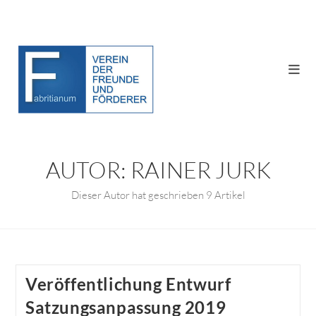
Zum
Inhalt
springen
MITGLIED WERDEN
AUTOR:
RAINER JURK
Dieser Autor hat geschrieben 9 Artikel
Veröffentlichung Entwurf
Satzungsanpassung 2019