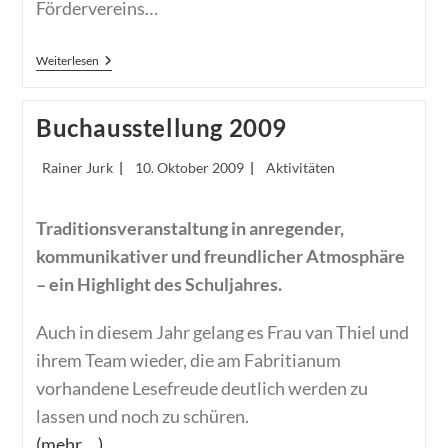
Fördervereins…
In
Weiterlesen
Memoriam
Rudolf
Bischof
Buchausstellung 2009
Beitrags-
Beitrag
Beitrags-
Rainer Jurk
10. Oktober 2009
Aktivitäten
Autor:
veröffentlicht:
Kategorie:
Traditionsveranstaltung in anregender,
kommunikativer und freundlicher Atmosphäre
– ein Highlight des Schuljahres.
Auch in diesem Jahr gelang es Frau van Thiel und
ihrem Team wieder, die am Fabritianum
vorhandene Lesefreude deutlich werden zu
lassen und noch zu schüren.
(mehr …)